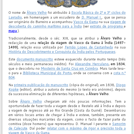
O nome de
Álvaro Velho
foi atribuído à
Escola Básica do 2º e 3º ciclos do
Lavradio
, em homenagem a um escudeiro de
D. Manuel I
, que se pensa
ser originário do Barreiro e acompanhou
Vasco da Gama
na sua
viagem de
descoberta do caminho marítimo para a Índia
(ver
extrato de programa
e
mapa
).
Tradicionalmente, desde o séc. XIX, que se atribui a
Álvaro Velho
a
redacção de uma
relação da viagem de Vasco da Gama à Índia (1497-
1499)
, relação essa utilizada por
Fernão Lopes de Castanheda
na sua
História do Descobrimento e Conquista da Índia pelos Portugueses
.
Este
documento manuscrito
esteve esquecido durante muito tempo (três
séculos e meio permaneceu inédito). Foi
Alexandre Herculano
, em 1834
,
que o descobriu no
Mosteiro de Santa Cruz em Coimbra
. Mais tarde leva-
o para a
Biblioteca Municipal do Porto
,
onde se conserva com a
cota n.º
804
.
Na
primeira publicação do manuscrito
(cópia do original), em 1838,
Diogo
Kopke
(editor), atribui a autoria do mesmo (o texto era anónimo), depois
da sucessiva eliminação de diferentes hipóteses, a
Álvaro Velho
.
Sobre
Álvaro Velho
chegaram até nós poucas informações. Tem a
oportunidade de fazer toda a viagem desde o Restelo até à Índia e depois
a viagem de regresso até ao Rio Grande (Costa da Guiné). Desembarcou
em vários locais antes de chegar à Índia e esteve, também, presente em
diversas situações marcantes da viagem, como o facto de fazer parte da
comitiva (doze homens) que representou D. Manuel I perante o
Samorim
de Calecute
. Daí poder
relatar com o máximo de rigor e precisão toda a
viagem de Vasco da Gama
.