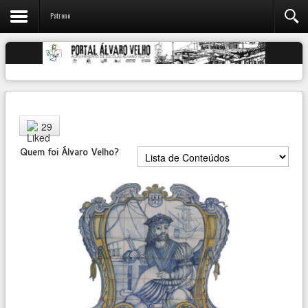
Patrono
User
29
Rating:
4
/
5
Quem foi Álvaro Velho?