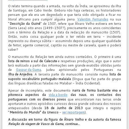
O relato termina quando a armada, na volta da Índia, se aproximou da ilha
de Santiago, em Cabo Verde. Embora não haja certezas, os historiadores
pensam que ele era um
degredado
e que teria sido obrigado a ficar no
litoral africano para cumprir alguma pena.
Valentim Fernandes
na sua
“
Descrição da Guiné
” de 1507, refere que Álvaro Velho estivera em terra
(Serra Leoa) oito anos (1499-1507?), precisamente os anos coincidentes
com o término da Relação e a data da redacção do manuscrito (1507).
Então, outra coisa qualquer pode o ter retido em terra - incidente
imprevisto ou doença súbita - assumindo depois uma qualquer qualidade
de feitor, agente comercial, capitão ou mestre de caravela, quem o poderá
saber?
O manuscrito da Relação tem ainda outros conteúdos. O primeiro é uma
lista de reinos a sul de Calecute
e respetivas produções, algo que o autor
terá realizado a partir das informações sem grande exatidão obtidas junto
de
Gaspar da Gama
, judeu aprisionado pelos Portugueses na
Ilha de Anjediva
. A terceira parte do manuscrito consiste numa
lista de
suposto vocabulário português-malaiala
(língua que faz parte do grupo
das línguas dravídicas faladas no Malabar - Índia Ocidental).
Apesar de incompleto, este documento
narra de forma bastante viva e
pitoresca aspectos da
vida a bordo
das naus
,
os contactos dos
portugueses com os diversos povos
que encontraram nas terras onde
aportaram e outros episódios curiosos dessa grande odisseia dos nossos
antepassados (desde
18 de Junho de 2013
que integra o registo
“
Memória do Mundo” da Unesco
-
ver reportagem
).
A discussão em torno da figura de Álvaro Velho e da autoria da famosa
Relação da viagem de Vasco da Gama, continua..
.