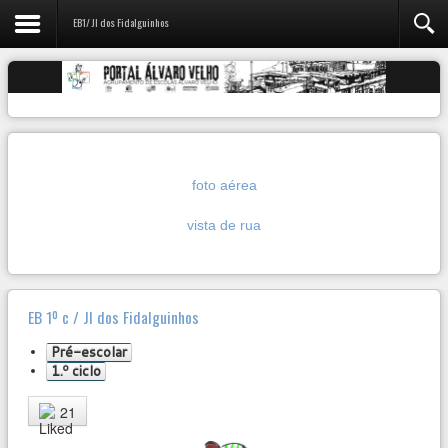
EB1/ JI dos Fidalguinhos
foto aérea
vista de rua
EB 1º c / JI dos Fidalguinhos
Pré-escolar
1.º ciclo
User
Rating:
4
/
5
21