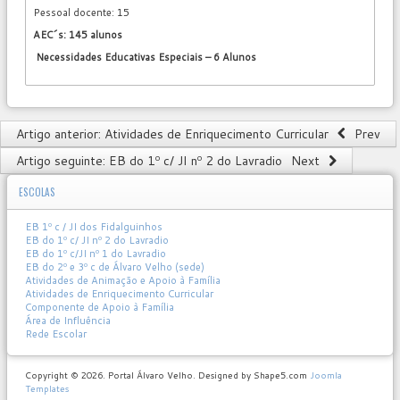
Pessoal docente: 15
AEC´s: 145 alunos
Necessidades Educativas Especiais – 6 Alunos
Artigo anterior: Atividades de Enriquecimento Curricular
Prev
Artigo seguinte: EB do 1º c/ JI nº 2 do Lavradio
Next
ESCOLAS
EB 1º c / JI dos Fidalguinhos
EB do 1º c/ JI nº 2 do Lavradio
EB do 1º c/JI nº 1 do Lavradio
EB do 2º e 3º c de Álvaro Velho (sede)
Atividades de Animação e Apoio à Família
Atividades de Enriquecimento Curricular
Componente de Apoio à Família
Área de Influência
Rede Escolar
Copyright © 2026. Portal Álvaro Velho. Designed by Shape5.com
Joomla
Templates