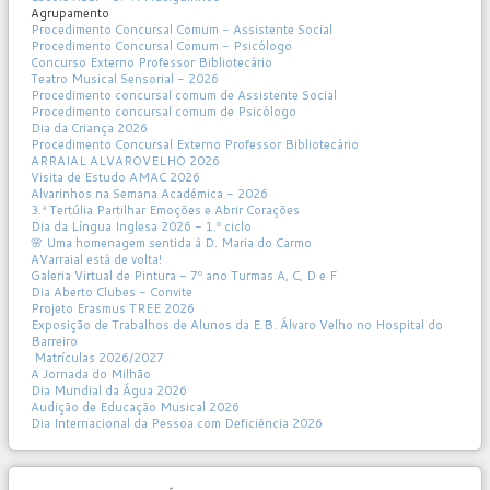
Agrupamento
Procedimento Concursal Comum - Assistente Social
Procedimento Concursal Comum - Psicólogo
Concurso Externo Professor Bibliotecário
Teatro Musical Sensorial - 2026
Procedimento concursal comum de Assistente Social
Procedimento concursal comum de Psicólogo
Dia da Criança 2026
Procedimento Concursal Externo Professor Bibliotecário
ARRAIAL ALVAROVELHO 2026
Visita de Estudo AMAC 2026
Alvarinhos na Semana Académica - 2026
3.ª Tertúlia Partilhar Emoções e Abrir Corações
Dia da Língua Inglesa 2026 - 1.º ciclo
🌸 Uma homenagem sentida à D. Maria do Carmo
AVarraial está de volta!
Galeria Virtual de Pintura - 7º ano Turmas A, C, D e F
Dia Aberto Clubes - Convite
Projeto Erasmus TREE 2026
Exposição de Trabalhos de Alunos da E.B. Álvaro Velho no Hospital do
Barreiro
Matrículas 2026/2027
A Jornada do Milhão
Dia Mundial da Água 2026
Audição de Educação Musical 2026
Dia Internacional da Pessoa com Deficiência 2026