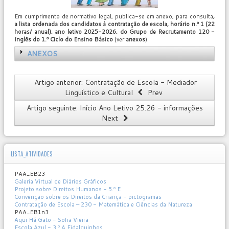
Em cumprimento de normativo legal, publica-se em anexo, para consulta
,
a
lista ordenada dos candidatos à contratação de escola, horário n.º 1 (22
horas/ anual)
, ano letivo 2025-2026, do Grupo de Recrutamento 120 -
Inglês do 1.º Ciclo do Ensino Básico
(ver
anexos
).
ANEXOS
Artigo anterior: Contratação de Escola - Mediador
Linguístico e Cultural
Prev
Artigo seguinte: Início Ano Letivo 25.26 - informações
Next
LISTA_ATIVIDADES
PAA_EB23
Galeria Virtual de Diários Gráficos
Projeto sobre Direitos Humanos - 5.º E
Convenção sobre os Direitos da Criança - pictogramas
Contratação de Escola – 230 - Matemática e Ciências da Natureza
PAA_EB1n3
Aqui Há Gato - Sofia Vieira
Escola Azul - 3.º A Fidalguinhos