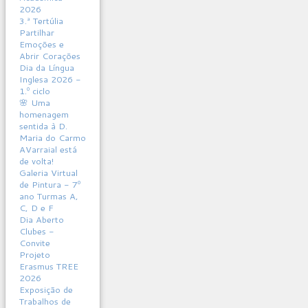
2026
3.ª Tertúlia
Partilhar
Emoções e
Abrir Corações
Dia da Língua
Inglesa 2026 -
1.º ciclo
🌸 Uma
homenagem
sentida à D.
Maria do Carmo
AVarraial está
de volta!
Galeria Virtual
de Pintura - 7º
ano Turmas A,
C, D e F
Dia Aberto
Clubes -
Convite
Projeto
Erasmus TREE
2026
Exposição de
Trabalhos de