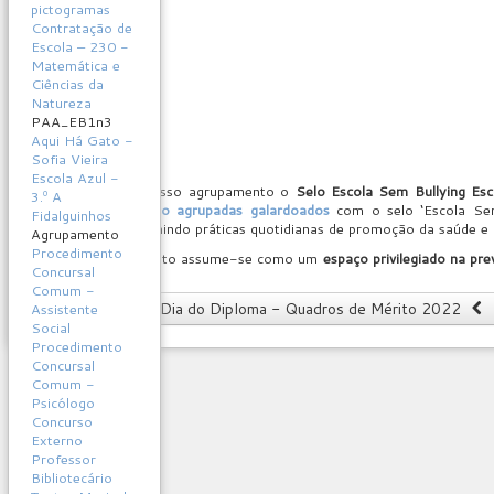
pictogramas
Contratação de
Escola – 230 -
Matemática e
Ciências da
Natureza
PAA_EB1n3
Aqui Há Gato -
Sofia Vieira
Escola Azul -
Foi atribuído ao nosso agrupamento o
Selo Escola Sem Bullying Esc
3.º A
escolas/ escolas não agrupadas galardoados
com o selo ‘Escola Se
Fidalguinhos
Ciberbullying
, assumindo práticas quotidianas de promoção da saúde e d
Agrupamento
Procedimento
O nosso agrupamento assume-se como um
espaço privilegiado na pr
Concursal
nossas prioridades!
Comum -
Artigo anterior: Dia do Diploma - Quadros de Mérito 2022
Assistente
Social
Procedimento
Concursal
Comum -
Psicólogo
Concurso
Externo
Professor
Bibliotecário