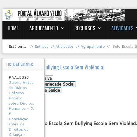
HOME
AGRUPAMENTO
RECURSOS
ATIVIDADES
Está em...
Entrada
Atividades
Agrupamento
Selo Escola S
LISTA_ATIVIDADES
Selo Escola Sem Bullying Escola Sem Violência!
PAA_EB23
Educação Inclusiva
Galeria Virtual
Partilha e Solidariedade Social
de Diários
Educação para a Saúde
Gráficos
bullying
Projeto
sobre Direitos
User
Humanos - 5.º
Rating:
0
/
5
E
Convenção
Atribuição do Selo Escola Sem Bullying Escola Sem Violênci
sobre os
Direitos da
Criança -