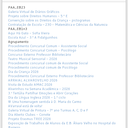
PAA_EB23
Galeria Virtual de Diários Gráficos
Projeto sobre Direitos Humanos - 5.º E
Convenção sobre os Direitos da Criança - pictogramas
Contratação de Escola – 230 - Matemática e Ciências da Natureza
PAA_EB1n3
Aqui Há Gato - Sofia Vieira
Escola Azul - 3.º A Fidalguinhos
Agrupamento
Procedimento Concursal Comum - Assistente Social
Procedimento Concursal Comum - Psicólogo
Concurso Externo Professor Bibliotecário
Teatro Musical Sensorial - 2026
Procedimento concursal comum de Assistente Social
Procedimento concursal comum de Psicólogo
Dia da Criança 2026
Procedimento Concursal Externo Professor Bibliotecário
ARRAIAL ALVAROVELHO 2026
Visita de Estudo AMAC 2026
Alvarinhos na Semana Académica - 2026
3.ª Tertúlia Partilhar Emoções e Abrir Corações
Dia da Língua Inglesa 2026 - 1.º ciclo
🌸 Uma homenagem sentida à D. Maria do Carmo
AVarraial está de volta!
Galeria Virtual de Pintura - 7º ano Turmas A, C, D e F
Dia Aberto Clubes - Convite
Projeto Erasmus TREE 2026
Exposição de Trabalhos de Alunos da E.B. Álvaro Velho no Hospital do
Barreiro