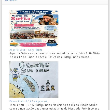
MOD_JTCS_VIEW_ARTICLE_LINK
MOD_JTCS_VIEW_FULL_IMAGE
Aqui Há Gato - Sofia Vieira
Aqui Há Gato - visita da escritora e contadora de histórias Sofia Vieira
No dia 17 de junho, a Escola Básica dos Fidalguinhos recebe...
MOD_JTCS_VIEW_ARTICLE_LINK
MOD_JTCS_VIEW_FULL_IMAGE
Escola Azul - 3.º A Fidalguinhos
Escola Azul - 3.º A Fidalguinhos No âmbito do dia da Escola Azul e
com a dinamização das alunas estagiárias de Mestrado Pré-Escolar e