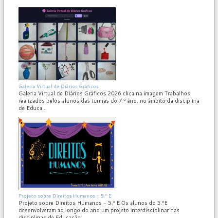
MOD_JTCS_VIEW_ARTICLE_LINK
MOD_JTCS_VIEW_FULL_IMAGE
Galeria Virtual de Diários Gráficos
Galeria Virtual de Diários Gráficos 2026 clica na imagem Trabalhos
realizados pelos alunos das turmas do 7.º ano, no âmbito da disciplina
de Educa...
MOD_JTCS_VIEW_ARTICLE_LINK
MOD_JTCS_VIEW_FULL_IMAGE
Projeto sobre Direitos Humanos - 5.º E
Projeto sobre Direitos Humanos - 5.º E Os alunos do 5.ºE
desenvolveram ao longo do ano um projeto interdisciplinar nas
disciplinas de Educação...