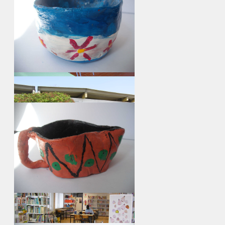
Refeitório EB do 1º c/ JI nº 2 do Lavradio
continua...
ir para album...
Painel azulejos bloco 4
continua...