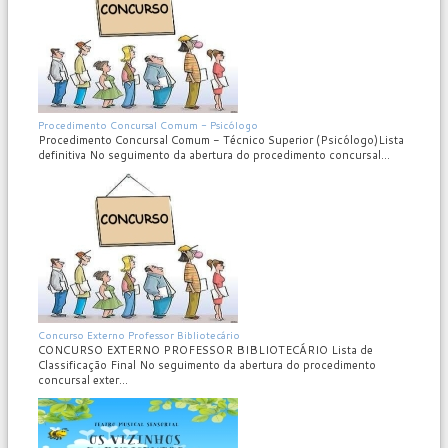
MOD_JTCS_VIEW_ARTICLE_LINK
MOD_JTCS_VIEW_FULL_IMAGE
Procedimento Concursal Comum - Psicólogo
Procedimento Concursal Comum - Técnico Superior (Psicólogo)Lista
definitiva No seguimento da abertura do procedimento concursal...
MOD_JTCS_VIEW_ARTICLE_LINK
MOD_JTCS_VIEW_FULL_IMAGE
Concurso Externo Professor Bibliotecário
CONCURSO EXTERNO PROFESSOR BIBLIOTECÁRIO Lista de
Classificação Final No seguimento da abertura do procedimento
concursal exter...