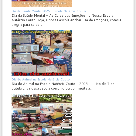
MOD_JTCS_VIEW_ARTICLE_LINK
MOD_JTCS_VIEW_FULL_IMAGE
Dia da Saúde Mental 2025 - Escola Natércia Couto
Dia da Saúde Mental — As Cores das Emoções na Nossa Escola
Natércia Couto Hoje, a nossa escola encheu-se de emoções, cores e
alegria para celebrar ...
MOD_JTCS_VIEW_ARTICLE_LINK
MOD_JTCS_VIEW_FULL_IMAGE
Dia do Animal na Escola Natércia Couto
Dia do Animal na Escola Natércia Couto - 2025 No dia 7 de
outubro, a nossa escola comemorou com muita a...