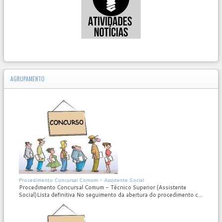
AGRUPAMENTO
MOD_JTCS_VIEW_ARTICLE_LINK
MOD_JTCS_VIEW_FULL_IMAGE
Procedimento Concursal Comum - Assistente Social
Procedimento Concursal Comum - Técnico Superior (Assistente
Social)Lista definitiva No seguimento da abertura do procedimento c...