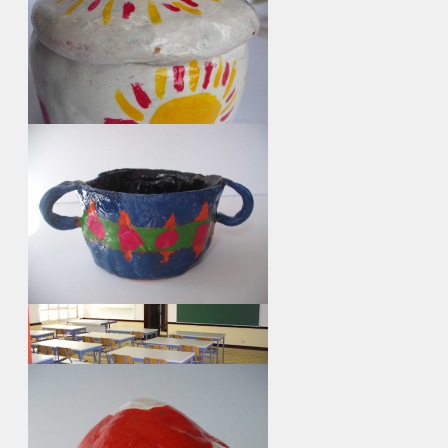
ir para album...
Corredor interior da EB 1º c / JI dos
Fidalguinhos
continua...
Interior biblioteca escolar - bloco 3
continua...
ir para album...
Sala de aula da EB do 1º c/JI nº 1 do Lavradio