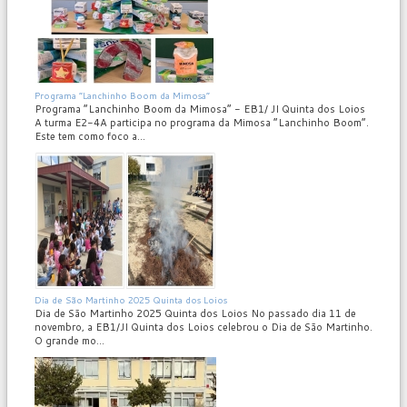
MOD_JTCS_VIEW_ARTICLE_LINK
MOD_JTCS_VIEW_FULL_IMAGE
Programa “Lanchinho Boom da Mimosa”
Programa “Lanchinho Boom da Mimosa” - EB1/ JI Quinta dos Loios
A turma E2-4A participa no programa da Mimosa “Lanchinho Boom”.
Este tem como foco a...
MOD_JTCS_VIEW_ARTICLE_LINK
MOD_JTCS_VIEW_FULL_IMAGE
Dia de São Martinho 2025 Quinta dos Loios
Dia de São Martinho 2025 Quinta dos Loios No passado dia 11 de
novembro, a EB1/JI Quinta dos Loios celebrou o Dia de São Martinho.
O grande mo...