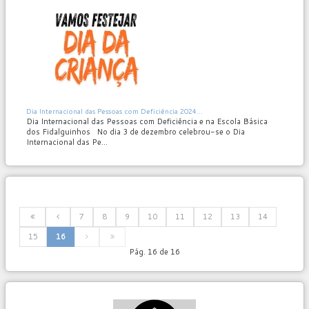
MOD_JTCS_VIEW_ARTICLE_LINK
MOD_JTCS_VIEW_FULL_IMAGE
Dia Internacional das Pessoas com Deficiência 2024...
Dia Internacional das Pessoas com Deficiência e na Escola Básica
dos Fidalguinhos No dia 3 de dezembro celebrou-se o Dia
Internacional das Pe...
7
8
9
10
11
12
13
14
15
16
Pág. 16 de 16