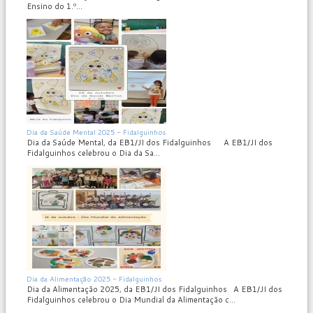
Ensino do 1.º...
MOD_JTCS_VIEW_ARTICLE_LINK
MOD_JTCS_VIEW_FULL_IMAGE
Dia da Saúde Mental 2025 - Fidalguinhos
Dia da Saúde Mental, da EB1/JI dos Fidalguinhos A EB1/JI dos
Fidalguinhos celebrou o Dia da Sa...
MOD_JTCS_VIEW_ARTICLE_LINK
MOD_JTCS_VIEW_FULL_IMAGE
Dia da Alimentação 2025 - Fidalguinhos
Dia da Alimentação 2025, da EB1/JI dos Fidalguinhos A EB1/JI dos
Fidalguinhos celebrou o Dia Mundial da Alimentação c...