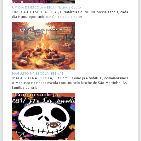
MOD_JTCS_VIEW_ARTICLE_LINK
MOD_JTCS_VIEW_FULL_IMAGE
UM DIA DE ESCOLA - EB1/JI Natércia Couto
UM DIA DE ESCOLA - EB1/JI Natércia Couto Na nossa escola, cada
dia é uma oportunidade única para crescer, ...
MOD_JTCS_VIEW_ARTICLE_LINK
MOD_JTCS_VIEW_FULL_IMAGE
MAGUSTO NA ESCOLA, EB1 n.º1
MAGUSTO NA ESCOLA, EB1 n.º1 Como já é habitual, comemoramos
o Magusto na nossa escola com um belo lanche de São Martinho! As
famílias contrib...