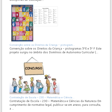
MOD_JTCS_VIEW_ARTICLE_LINK
MOD_JTCS_VIEW_FULL_IMAGE
Convenção sobre os Direitos da Criança - pictogram...
Convenção sobre os Direitos da Criança - pictogramas 5ºE e 5º F Este
projeto surgiu no âmbito dos Domínios de Autonomia Curricular (...
MOD_JTCS_VIEW_ARTICLE_LINK
MOD_JTCS_VIEW_FULL_IMAGE
Contratação de Escola – 230 - Matemática e Ciência...
Contratação de Escola – 230 - Matemática e Ciências da Natureza Em
cumprimento de normativo legal, publica-se em anexo, para consulta,
a ...