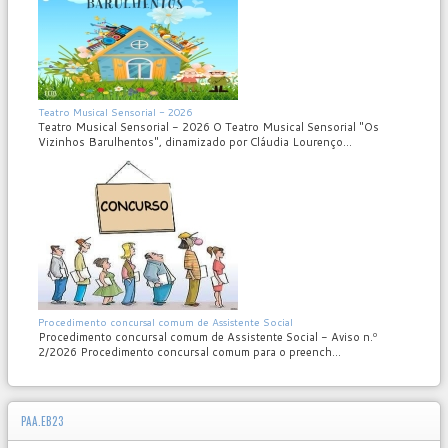
MOD_JTCS_VIEW_ARTICLE_LINK
MOD_JTCS_VIEW_FULL_IMAGE
Teatro Musical Sensorial - 2026
Teatro Musical Sensorial - 2026 O Teatro Musical Sensorial "Os
Vizinhos Barulhentos", dinamizado por Cláudia Lourenço...
MOD_JTCS_VIEW_ARTICLE_LINK
MOD_JTCS_VIEW_FULL_IMAGE
Procedimento concursal comum de Assistente Social
Procedimento concursal comum de Assistente Social - Aviso n.º
2/2026 Procedimento concursal comum para o preench...
PAA.EB23