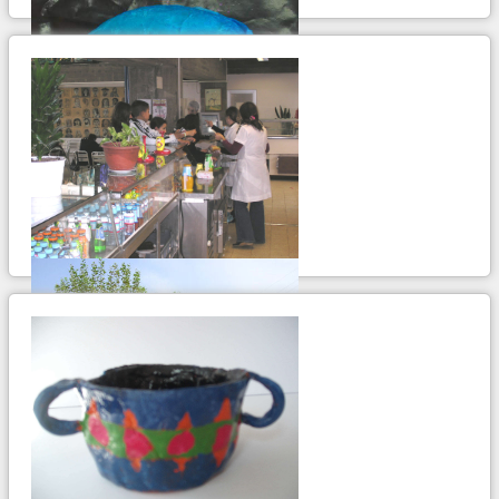
ir para album...
Bar
continua...
ir para album...
Edifícios da EB do 1º c/JI nº 1 do Lavradio
continua...