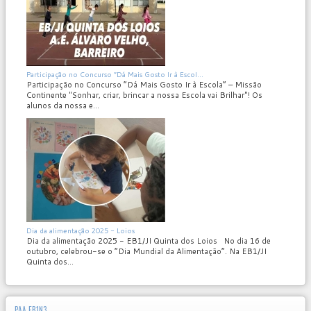
MOD_JTCS_VIEW_ARTICLE_LINK
MOD_JTCS_VIEW_FULL_IMAGE
Participação no Concurso “Dá Mais Gosto Ir à Escol...
Participação no Concurso “Dá Mais Gosto Ir à Escola” – Missão
Continente "Sonhar, criar, brincar a nossa Escola vai Brilhar"! Os
alunos da nossa e...
MOD_JTCS_VIEW_ARTICLE_LINK
MOD_JTCS_VIEW_FULL_IMAGE
Dia da alimentação 2025 - Loios
Dia da alimentação 2025 - EB1/JI Quinta dos Loios No dia 16 de
outubro, celebrou-se o “Dia Mundial da Alimentação”. Na EB1/JI
Quinta dos...
PAA.EB1N3