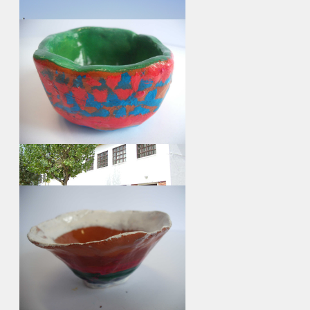
ir para album...
PBX
continua...
Campo de jogos da EB 1º c / JI dos
Fidalguinhos
continua...
ir para album...
Edifícios da EB do 1º c/JI nº 1 do Lavradio
continua...