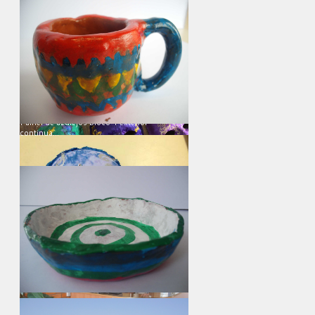
ir para album...
Biblioteca escolar da escola sede
continua...
Painel de azulejos bloco 4 exterior
continua...
ir para album...