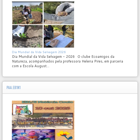
MOD_JTCS_VIEW_ARTICLE_LINK
MOD_JTCS_VIEW_FULL_IMAGE
Dia Mundial da Vida Selvagem 2026
Dia Mundial da Vida Selvagem - 2026 O clube Ecoamigos da
Natureza, acompanhados pela professora Helena Pires, em parceria
com a Escola August...
PAA.EB1N1