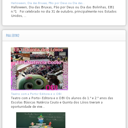
MOD_JTCS_VIEW_ARTICLE_LINK
MOD_JTCS_VIEW_FULL_IMAGE
Halloween, Dia das Bruxas, Pão por Deus ou Dia das...
Halloween, Dia das Bruxas, Pão por Deus ou Dia das Bolinhas, EB1
n.º1 Foi celebrado no dia 31 de outubro, principalmente nos Estados
Unidos, ...
PAA.EB1N2
MOD_JTCS_VIEW_ARTICLE_LINK
MOD_JTCS_VIEW_FULL_IMAGE
Teatro com a Porto-Editora e o OBI
Teatro com a Porto-Editora e o OBI Os alunos do 1.º e 2.º anos das
Escolas Básicas Natércia Couto e Quinta dos Lóios tiveram a
oportunidade de vive...