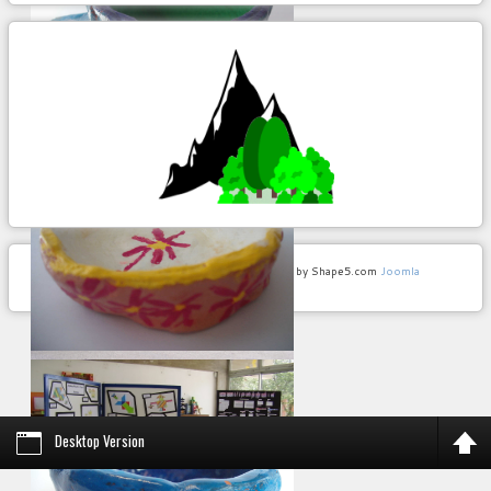
Postal representando a entrada da escola
sede
continua...
ir para album...
Copyright © 2026. Portal Álvaro Velho. Designed by Shape5.com
Joomla
Templates
exterior bloco 3
continua...
Desktop Version
ir para album...