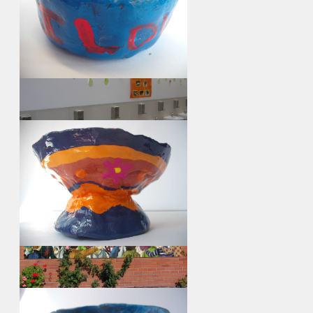
Exposição de trabalhos na entrada do bloco
3 da escola sede
continua...
ir para album...
Lavatórios da EB 1º c / JI dos Fidalguinhos
continua...
ir para album...
Painel de azulejos na entrada da secretaria
continua...