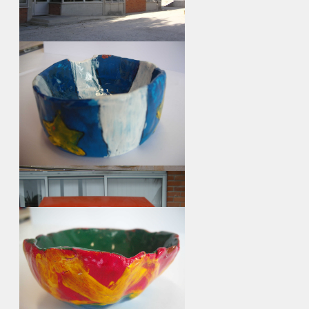
Bloco 3 entrada
continua...
ir para album...
Painel dedicado a Álvaro Velho
continua...
ir para album...